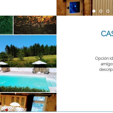
CAS
Opción id
amigos
descrip