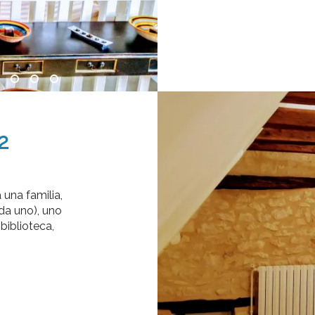
2
 una familia,
da uno), uno
biblioteca,