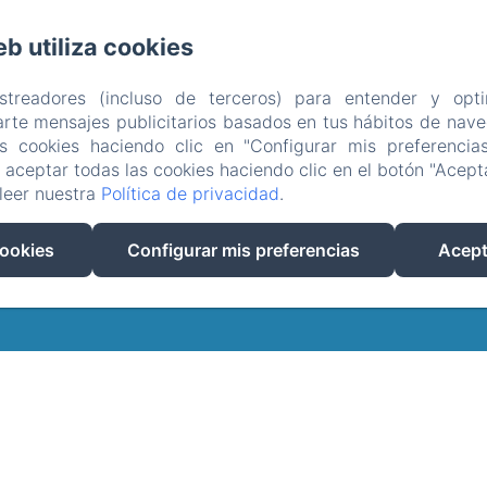
eb utiliza cookies
cal, Soucirac
Teléfono: 0033680421752
tipgip@hotmail.fr
astreadores (incluso de terceros) para entender y opti
da
Las casas rurales
La propiedad
Alrededor
Con
rte mensajes publicitarios basados en tus hábitos de naveg
as cookies haciendo clic en "Configurar mis preferencia
ica de privacidad
Información legal
Información sobre c
aceptar todas las cookies haciendo clic en el botón "Acepta
EN
FR
ES
NL
leer nuestra
Política de privacidad
.
Desarrollado con Amenitiz
cookies
Configurar mis preferencias
Acept