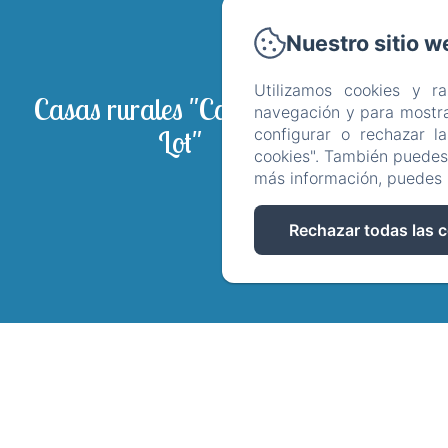
Nuestro sitio w
La
Utilizamos cookies y r
Bienveni
Casas rurales "Corazon del
navegación y para mostra
Lot"
configurar o rechazar l
Polít
cookies". También puedes 
más información, puedes 
Rechazar todas las 