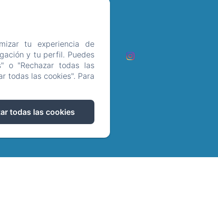
mizar tu experiencia de
táctenos
ación y tu perfil. Puedes
s" o "Rechazar todas las
ookies
r todas las cookies". Para
ar todas las cookies