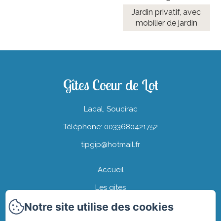
Jardin privatif, avec
mobilier de jardin
Gîtes Coeur de Lot
Lacal, Soucirac
Téléphone: 0033680421752
tipgip@hotmail.fr
Accueil
Les gites
Notre site utilise des cookies
Le domaine