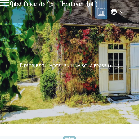
Gites Coeur de Lot ("Hart van Lot")
Describe tu hotel en una sola frase (100)