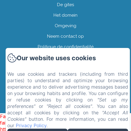
De gites
Het domein
Omgeving
Neem contact op
Politique de confidentialité
Our website uses cookies
Informations légales
Informations sur les cookies
We use cookies and trackers (including from third
EN
FR
ES
NL
parties) to understand and optimize your browsing
experience and to deliver advertising messages based
on your browsing habits and profile. You can configure
or refuse cookies by clicking on
"Set up my
preferences"
or
"Reject all cookies"
. You can also
accept all cookies by clicking on the
"Accept All
Failed to load BookingEngine/index: Loading chunk 1322
Cookies"
button. For more information, you can read
failed. (missing:
our
Privacy Policy
.
https://d1cmur5l0xva3h.cloudfront.net/packs/1322-