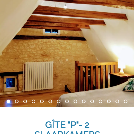
GÎTE "P"- 2