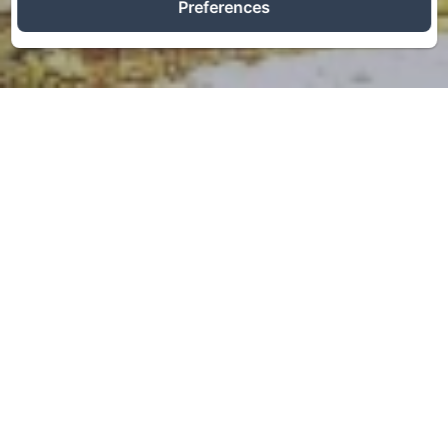
Preferences
GÎTES COEUR DE LOT IN
DE BUURT VAN
ROCAMADOUR, SARLAT
EN DORDOGNE, PADIRAC,
GOURDON ...
Het is een huis dat tegen de heuvel leunt ...
In een ware oase van rust, voor natuurliefhebbers,
biedt de Quercynoise lodge -bergerie in Causses
steen met duiventil - ongeëvenaard comfort.