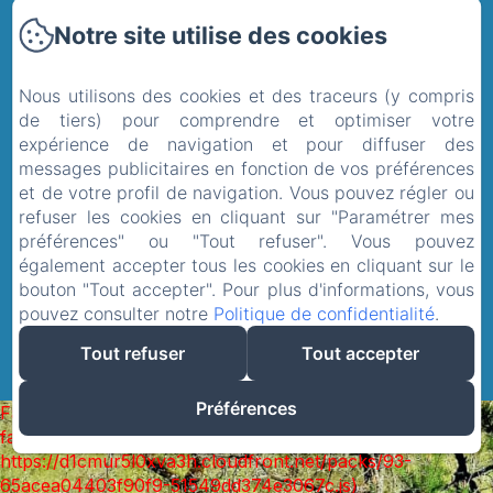
Notre site utilise des cookies
Le domaine
Les environs
Nous utilisons des cookies et des traceurs (y compris
Contact
de tiers) pour comprendre et optimiser votre
expérience de navigation et pour diffuser des
Politique de confidentialité
messages publicitaires en fonction de vos préférences
Informations légales
et de votre profil de navigation. Vous pouvez régler ou
refuser les cookies en cliquant sur "Paramétrer mes
Informations sur les cookies
préférences" ou "Tout refuser". Vous pouvez
EN
FR
ES
NL
également accepter tous les cookies en cliquant sur le
bouton "Tout accepter". Pour plus d'informations, vous
pouvez consulter notre
Politique de confidentialité
.
Tout refuser
Tout accepter
Préférences
Failed to load BookingEngine/index: Loading chunk 93
failed. (missing:
https://d1cmur5l0xva3h.cloudfront.net/packs/93-
65acea04403f90f9-51549dd374e3067c.js)