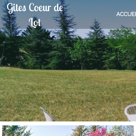
Gites Coeur de
ACCUE
Lot