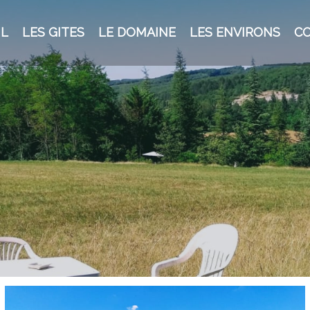
IL
LES GITES
LE DOMAINE
LES ENVIRONS
C