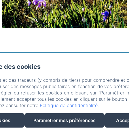
se des cookies
al, Soucirac
Téléphone: 0033680421752
tipgip@hotmail.fr
s et des traceurs (y compris de tiers) pour comprendre et 
ccueil
Les gites
Le domaine
Les environs
Conta
fuser des messages publicitaires en fonction de vos préfére
régler ou refuser les cookies en cliquant sur "Paramétrer 
de confidentialité
Informations légales
Informations sur 
lement accepter tous les cookies en cliquant sur le bouton 
EN
FR
ES
NL
ez consulter notre
Politique de confidentialité
.
Créé par Amenitiz
okies
Paramétrer mes préférences
Accep