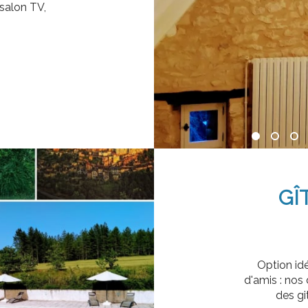
 salon TV,
GÎ
Option id
d'amis : nos 
des git