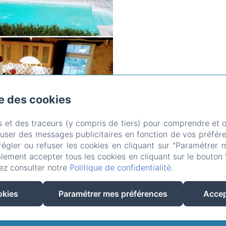
se des cookies
al, Soucirac
Téléphone: 0033680421752
tipgip@hotmail.fr
s et des traceurs (y compris de tiers) pour comprendre et 
ccueil
Les gites
Le domaine
Les environs
Conta
fuser des messages publicitaires en fonction de vos préfére
régler ou refuser les cookies en cliquant sur "Paramétrer 
de confidentialité
Informations légales
Informations sur 
lement accepter tous les cookies en cliquant sur le bouton 
EN
FR
ES
NL
ez consulter notre
Politique de confidentialité
.
Créé par Amenitiz
okies
Paramétrer mes préférences
Accep