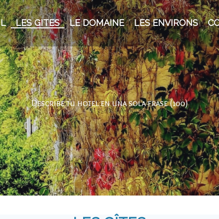
IL
LES GITES
LE DOMAINE
LES ENVIRONS
C
Describe tu hotel en una sola frase (100)