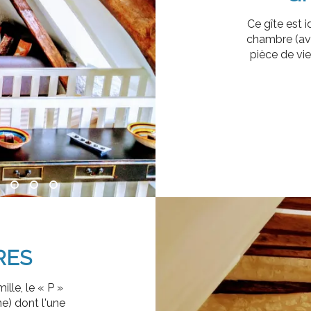
Ce gîte est i
chambre (ave
pièce de vi
RES
ille, le « P »
e) dont l'une